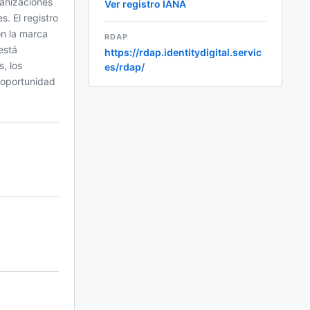
ganizaciones
Ver registro IANA
. El registro
on la marca
RDAP
está
https://rdap.identitydigital.servic
, los
es/rdap/
 oportunidad