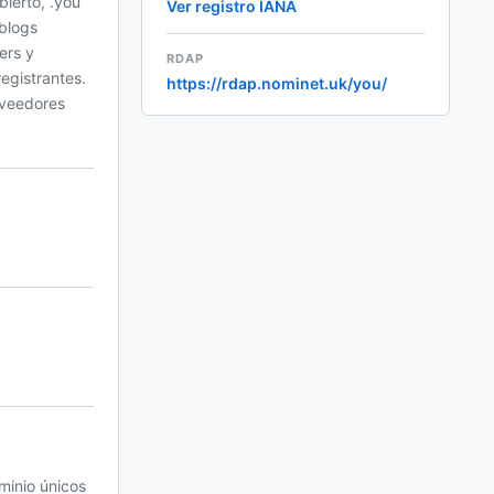
bierto, .you
Ver registro IANA
blogs
ers y
RDAP
egistrantes.
https://rdap.nominet.uk/you/
oveedores
minio únicos