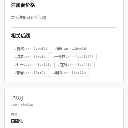
注册商价格
暂无注册商价格记录
相关后缀
.测试
.कॉम
.xn--0zwm56d
.xn--11b4c3d
.点看
.一号店
.xn--3pxu8k
.xn--4gq48lf9j
.セール
.在线
.xn--1ck2e1b
.xn--3ds443g
.慈善
.集团
.xn--30rr7y
.xn--3bst00m
.հայ
.xn--y9a3aq
类型
国际化