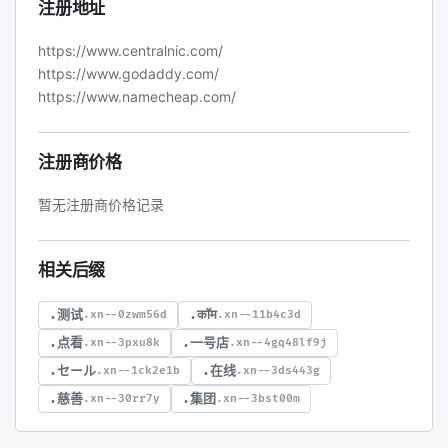
注册地址
https://www.centralnic.com/
https://www.godaddy.com/
https://www.namecheap.com/
注册商价格
暂无注册商价格记录
相关后缀
.测试
.कॉम
.xn--0zwm56d
.xn--11b4c3d
.点看
.一号店
.xn--3pxu8k
.xn--4gq48lf9j
.セール
.在线
.xn--1ck2e1b
.xn--3ds443g
.慈善
.集团
.xn--30rr7y
.xn--3bst00m