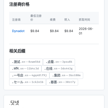
注册商价格
最低注册
注册商
价
续费
转入
抓取时间
2026-06-
Dynadot
$9.84
$9.84
$9.84
01
相关后缀
.测试
.点看
.xn--0zwm56d
.xn--3pxu8k
.कॉम
.在线
.xn--11b4c3d
.xn--3ds443g
.一号店
.集团
.xn--4gq48lf9j
.xn--3bst00m
.セール
.慈善
.xn--1ck2e1b
.xn--30rr7y
.닷넷