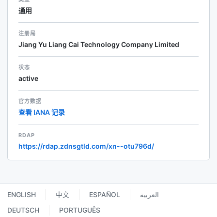
通用
注册局
Jiang Yu Liang Cai Technology Company Limited
状态
active
官方数据
查看 IANA 记录
RDAP
https://rdap.zdnsgtld.com/xn--otu796d/
ENGLISH
中文
ESPAÑOL
العربية
DEUTSCH
PORTUGUÊS