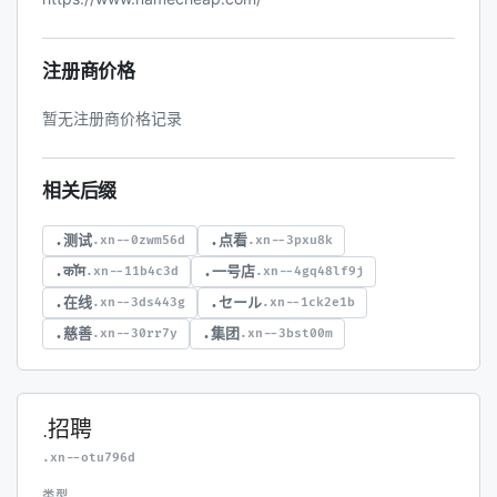
注册商价格
暂无注册商价格记录
相关后缀
.测试
.点看
.xn--0zwm56d
.xn--3pxu8k
.कॉम
.一号店
.xn--11b4c3d
.xn--4gq48lf9j
.在线
.セール
.xn--3ds443g
.xn--1ck2e1b
.慈善
.集团
.xn--30rr7y
.xn--3bst00m
.招聘
.xn--otu796d
类型