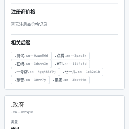
注册商价格
暂无注册商价格记录
相关后缀
.测试
.点看
.xn--0zwm56d
.xn--3pxu8k
.在线
.कॉम
.xn--3ds443g
.xn--11b4c3d
.一号店
.セール
.xn--4gq48lf9j
.xn--1ck2e1b
.慈善
.集团
.xn--30rr7y
.xn--3bst00m
.政府
.xn--mxtq1m
类型
通用