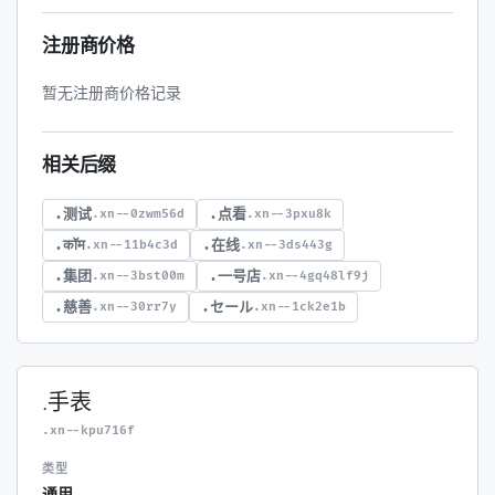
注册商价格
暂无注册商价格记录
相关后缀
.测试
.点看
.xn--0zwm56d
.xn--3pxu8k
.कॉम
.在线
.xn--11b4c3d
.xn--3ds443g
.集团
.一号店
.xn--3bst00m
.xn--4gq48lf9j
.慈善
.セール
.xn--30rr7y
.xn--1ck2e1b
.手表
.xn--kpu716f
类型
通用