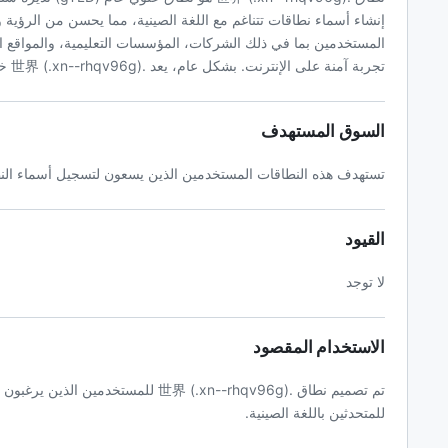
إنشاء أسماء نطاقات تتناغم مع اللغة الصينية، مما يحسن من الرؤية
تجربة آمنة على الإنترنت. بشكل عام، يعد .世界 (.xn--rhqv96g) خيارًا قيمًا لأولئك الذين يتطلعون إلى إنشاء وجود رقمي في المجتمع الناطق باللغة الصينية.
السوق المستهدف
تستهدف هذه النطاقات المستخدمين الذين يسعون لتسجيل أسماء النطا
القيود
لا توجد
الاستخدام المقصود
تم تصميم نطاق .世界 (.xn--rhqv96g) ل
للمتحدثين باللغة الصينية.