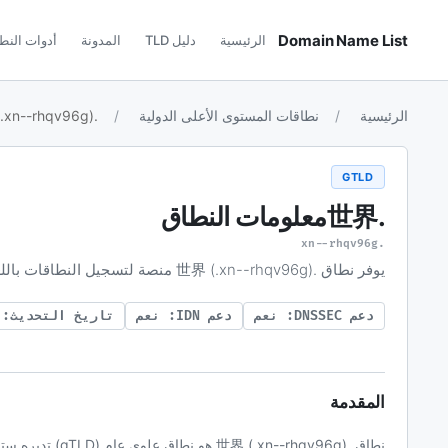
Domain Name List
الرئيسية
دليل TLD
المدونة
أدوات النط
الرئيسية
نطاقات المستوى الأعلى الدولية
.世界 (.xn--rhqv96g)
GTLD
.世界
معلومات النطاق
.xn--rhqv96g
يوفر نطاق .世界 (.xn--rhqv96g) منصة لتسجيل النطاقات باللغة الصينية، مما يعزز الوصول لمستخدمي اللغة الصينية.
دعم DNSSEC: نعم
دعم IDN: نعم
تاريخ التحديث: 2026-05-8
المقدمة
نطاق .n--rhqv96g