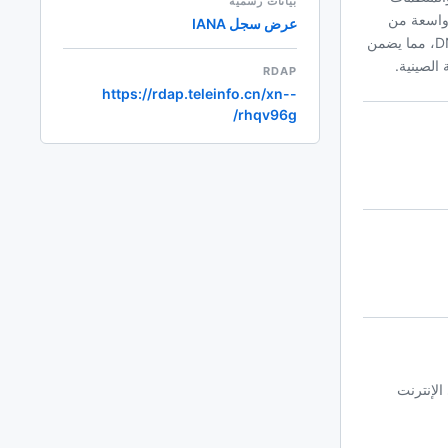
بيانات رسمية
 واسعة من
عرض سجل IANA
المستخدمين بما في ذلك الشركات، المؤسسات التعليمية، والمواقع الشخصية. عملية التسجيل بسيطة، مع توفيرات لحماية الخصوصية ودعم DNSSEC، مما يضمن
RDAP
https://rdap.teleinfo.cn/xn--
rhqv96g/
ى الإنترنت