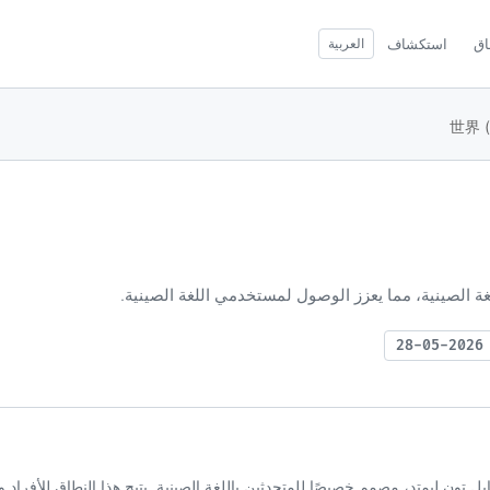
اق
استكشاف
العربية
2
世界 (.x) هو نطاق علوي عام (gTLD) تديره ستابل تون ليمتد، مصمم خصيصًا للمتحدثين باللغة الصينية. يتيح هذا النطاق للأ