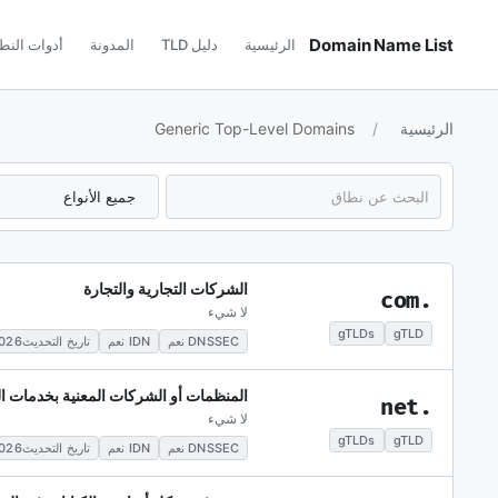
Domain Name List
الرئيسية
دليل TLD
المدونة
أدوات النط
الرئيسية
Generic Top-Level Domains
الشركات التجارية والتجارة
.com
لا شيء
gTLDs
gTLD
DNSSEC نعم
IDN نعم
تاريخ التحديث2026-05-28
المنظمات أو الشركات المعنية بخدمات ال
.net
لا شيء
gTLDs
gTLD
DNSSEC نعم
IDN نعم
تاريخ التحديث2026-05-28