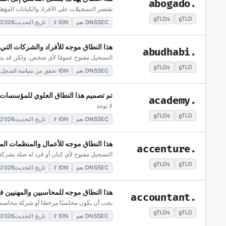
.abogado
تقتصر التسجيلات على الأفراد والكيانات المؤهلة
gTLDs
gTLD
DNSSEC نعم
IDN لا
تاريخ التحديث2026-05-28
هذا النطاق موجه للأفراد والشركات التي
.abudhabi
التسجيل مفتوح عمومًا لأي شخص، ولكن قد يتط
gTLDs
gTLD
DNSSEC نعم
IDN تحقق من سياسة السجل
تم تصميم هذا النطاق العلوي للمؤسسات ال
.academy
لا توجد
gTLDs
gTLD
DNSSEC نعم
IDN لا
تاريخ التحديث2026-05-28
هذا النطاق موجه للأعمال والمنظمات ال
.accenture
التسجيل مفتوح لأي كيان أو فرد له صلة بشرك
gTLDs
gTLD
DNSSEC نعم
IDN لا
تاريخ التحديث2026-05-28
هذا النطاق موجه للمحاسبين والمهنيين 
.accountant
يجب أن يكون محاسبًا مرخصًا أو شركة محاسبة
gTLDs
gTLD
DNSSEC نعم
IDN لا
تاريخ التحديث2026-05-28