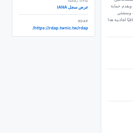
بيانات رسمية
ين بالصينية. يدعم هذا النطاق العلوي DNSSEC لتحسين الأمان ويقدم حماية
عرض سجل IANA
لشركات ومنشئي
ثابتة، مما يجعلها متاحة لجمهور عالمي. توفر حماية خصوصية WHOIS تعزيزًا إضافيًا لجاذبية هذا
RDAP
https://rdap.twnic.tw/rdap/