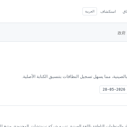
اق
استكشاف
العربية
2
اق علوي عام (gTLD) يهدف إلى الأفراد والمنظمات الناطقة باللغة الصينية. تديره شركة نت-تشاينز المحدودة، وي