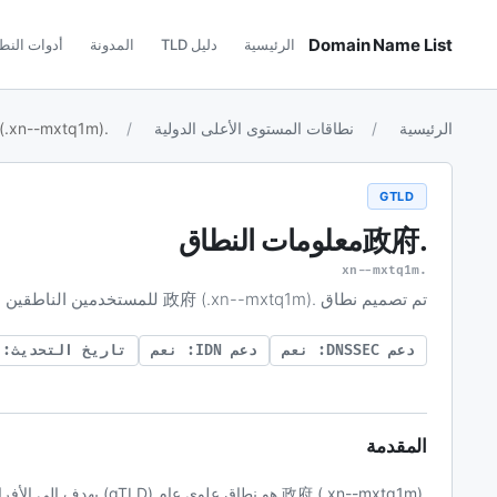
Domain Name List
الرئيسية
دليل TLD
المدونة
أدوات النط
الرئيسية
نطاقات المستوى الأعلى الدولية
.政府 (.xn--mxtq1m)
GTLD
.政府
معلومات النطاق
.xn--mxtq1m
تم تصميم نطاق .政府 (.xn--mxtq1m) للمستخدمين الناطقين بالصينية، مما يسهل تسجيل النطاقات بتنسيق الكتابة الأصلية.
دعم DNSSEC: نعم
دعم IDN: نعم
تاريخ التحديث: 2026-05-8
المقدمة
.政府 (.xn--mxtq1m) هو نط