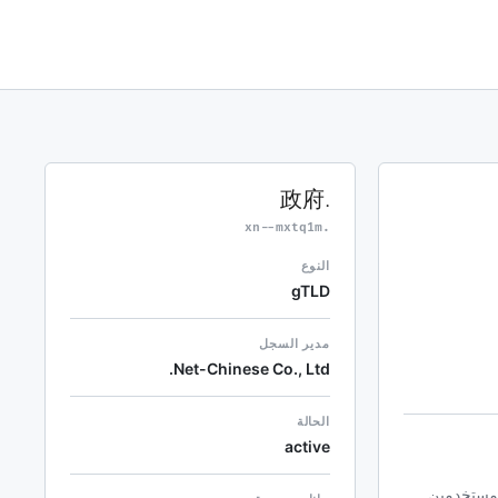
.政府
.xn--mxtq1m
النوع
gTLD
مدير السجل
Net-Chinese Co., Ltd.
الحالة
active
تيح للمستخدمين