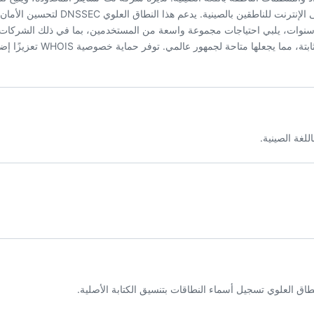
تسجيل أسماء النطاقات بتنسيق الكتابة الأصلية، مما يعزز الوجود على الإنترنت للناطق
خصوصية للمسجلين. مع فترات تسجيل مرنة تتراوح من 1 إلى 10 سنوات، يلبي احتياجات مجموعة واسعة من المستخدمين، بما في ذلك ا
المحتوى. عملية التسجيل بسيطة نسبيًا، مع عدم وجود قيود جغرافية 
لغة الصينية.
طاق العلوي تسجيل أسماء النطاقات بتنسيق الكتابة الأصلية.