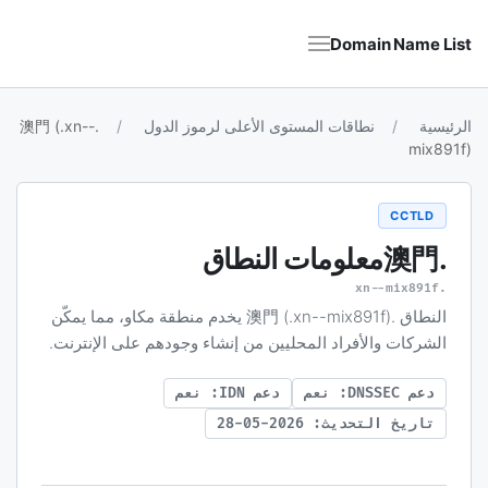
Domain Name List
الرئيسية
نطاقات المستوى الأعلى لرموز الدول
.澳門 (.xn--
mix891f)
CCTLD
.澳門
معلومات النطاق
.xn--mix891f
النطاق .澳門 (.xn--mix891f) يخدم منطقة مكاو، مما يمكّن
الشركات والأفراد المحليين من إنشاء وجودهم على الإنترنت.
دعم DNSSEC: نعم
دعم IDN: نعم
تاريخ التحديث: 2026-05-28