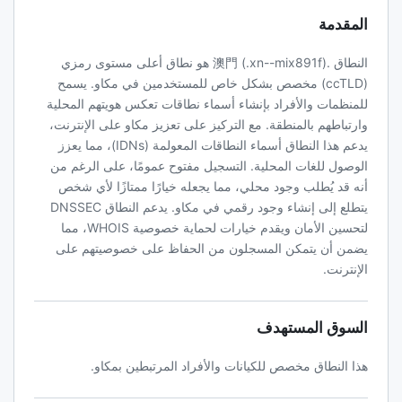
المقدمة
النطاق .澳門 (.xn--mix891f) هو نطاق أعلى مستوى رمزي
(ccTLD) مخصص بشكل خاص للمستخدمين في مكاو. يسمح
للمنظمات والأفراد بإنشاء أسماء نطاقات تعكس هويتهم المحلية
وارتباطهم بالمنطقة. مع التركيز على تعزيز مكاو على الإنترنت،
يدعم هذا النطاق أسماء النطاقات المعولمة (IDNs)، مما يعزز
الوصول للغات المحلية. التسجيل مفتوح عمومًا، على الرغم من
أنه قد يُطلب وجود محلي، مما يجعله خيارًا ممتازًا لأي شخص
يتطلع إلى إنشاء وجود رقمي في مكاو. يدعم النطاق DNSSEC
لتحسين الأمان ويقدم خيارات لحماية خصوصية WHOIS، مما
يضمن أن يتمكن المسجلون من الحفاظ على خصوصيتهم على
الإنترنت.
السوق المستهدف
هذا النطاق مخصص للكيانات والأفراد المرتبطين بمكاو.