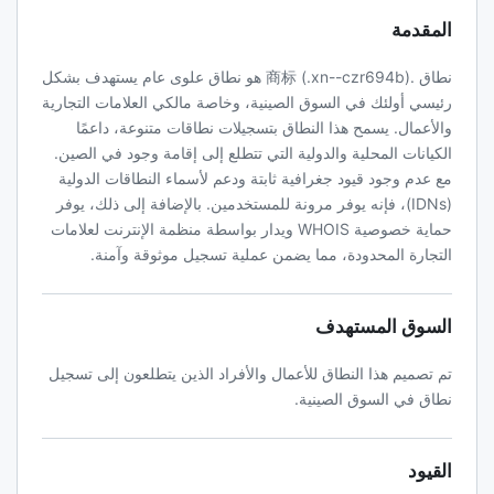
المقدمة
نطاق .商标 (.xn--czr694b) هو نطاق علوى عام يستهدف بشكل
رئيسي أولئك في السوق الصينية، وخاصة مالكي العلامات التجارية
والأعمال. يسمح هذا النطاق بتسجيلات نطاقات متنوعة، داعمًا
الكيانات المحلية والدولية التي تتطلع إلى إقامة وجود في الصين.
مع عدم وجود قيود جغرافية ثابتة ودعم لأسماء النطاقات الدولية
(IDNs)، فإنه يوفر مرونة للمستخدمين. بالإضافة إلى ذلك، يوفر
حماية خصوصية WHOIS ويدار بواسطة منظمة الإنترنت لعلامات
التجارة المحدودة، مما يضمن عملية تسجيل موثوقة وآمنة.
السوق المستهدف
تم تصميم هذا النطاق للأعمال والأفراد الذين يتطلعون إلى تسجيل
نطاق في السوق الصينية.
القيود