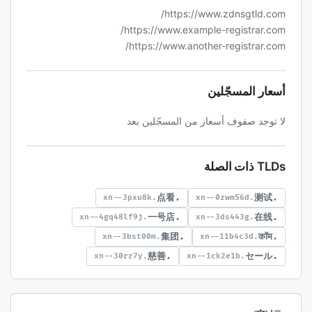
https://www.zdnsgtld.com/
https://www.example-registrar.com/
https://www.another-registrar.com/
أسعار المسجّلين
لا توجد صفوف أسعار من المسجّلين بعد
TLDs ذات الصلة
.点看
.测试
.xn--3pxu8k
.xn--0zwm56d
.一号店
.在线
.xn--4gq48lf9j
.xn--3ds443g
.集团
.कॉम
.xn--3bst00m
.xn--11b4c3d
.慈善
.セール
.xn--30rr7y
.xn--1ck2e1b