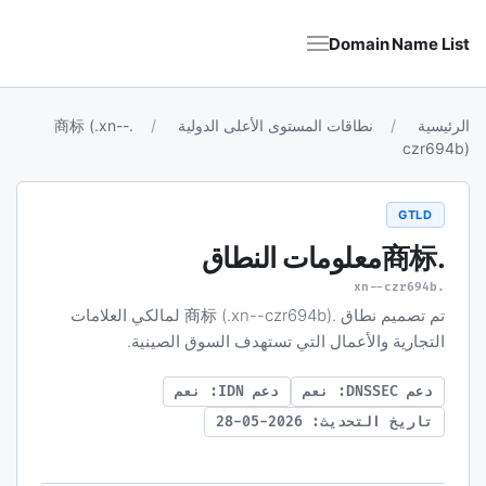
Domain Name List
الرئيسية
نطاقات المستوى الأعلى الدولية
.商标 (.xn--
czr694b)
GTLD
.商标
معلومات النطاق
.xn--czr694b
تم تصميم نطاق .商标 (.xn--czr694b) لمالكي العلامات
التجارية والأعمال التي تستهدف السوق الصينية.
دعم DNSSEC: نعم
دعم IDN: نعم
تاريخ التحديث: 2026-05-28