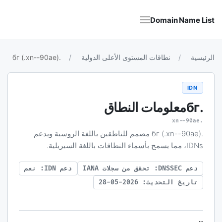
Domain Name List
الرئيسية
نطاقات المستوى الأعلى الدولية
.бг (.xn--90ae)
IDN
.бг
معلومات النطاق
.xn--90ae
.бг (.xn--90ae) مصمم للناطقين باللغة الروسية ويدعم
IDNs، مما يسمح بأسماء النطاقات باللغة السيريلية.
دعم DNSSEC: تحقق من سجلات IANA
دعم IDN: نعم
تاريخ التحديث: 2026-05-28