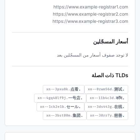
https://www.example-registrar1.com
https://www.example-registrar2.com
https://www.example-registrar3.com
أسعار المسجّلين
لا توجد صفوف أسعار من المسجّلين بعد
TLDs ذات الصلة
.点看
.测试
.xn--3pxu8k
.xn--0zwm56d
.一号店
.कॉम
.xn--4gq48lf9j
.xn--11b4c3d
.セール
.在线
.xn--1ck2e1b
.xn--3ds443g
.集团
.慈善
.xn--3bst00m
.xn--30rr7y