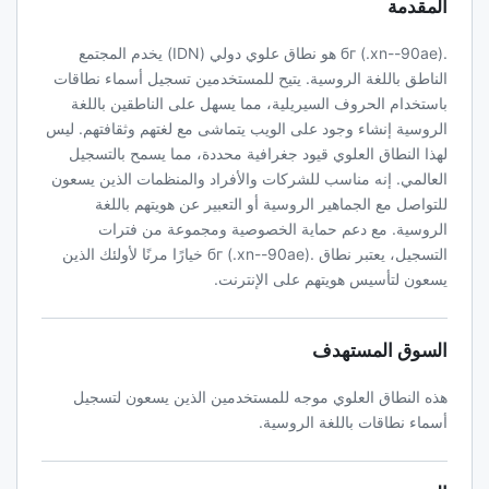
المقدمة
.бг (.xn--90ae) هو نطاق علوي دولي (IDN) يخدم المجتمع
الناطق باللغة الروسية. يتيح للمستخدمين تسجيل أسماء نطاقات
باستخدام الحروف السيريلية، مما يسهل على الناطقين باللغة
الروسية إنشاء وجود على الويب يتماشى مع لغتهم وثقافتهم. ليس
لهذا النطاق العلوي قيود جغرافية محددة، مما يسمح بالتسجيل
العالمي. إنه مناسب للشركات والأفراد والمنظمات الذين يسعون
للتواصل مع الجماهير الروسية أو التعبير عن هويتهم باللغة
الروسية. مع دعم حماية الخصوصية ومجموعة من فترات
التسجيل، يعتبر نطاق .бг (.xn--90ae) خيارًا مرنًا لأولئك الذين
يسعون لتأسيس هويتهم على الإنترنت.
السوق المستهدف
هذه النطاق العلوي موجه للمستخدمين الذين يسعون لتسجيل
أسماء نطاقات باللغة الروسية.