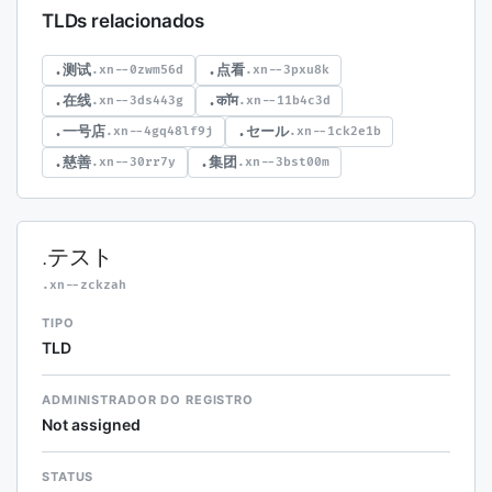
TLDs relacionados
.测试
.点看
.xn--0zwm56d
.xn--3pxu8k
.在线
.कॉम
.xn--3ds443g
.xn--11b4c3d
.一号店
.セール
.xn--4gq48lf9j
.xn--1ck2e1b
.慈善
.集团
.xn--30rr7y
.xn--3bst00m
.テスト
.xn--zckzah
TIPO
TLD
ADMINISTRADOR DO REGISTRO
Not assigned
STATUS