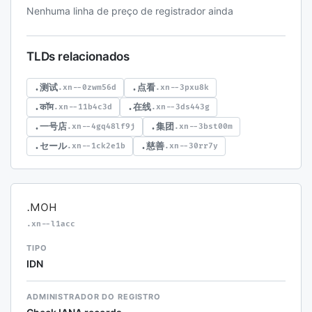
Nenhuma linha de preço de registrador ainda
TLDs relacionados
.测试
.点看
.xn--0zwm56d
.xn--3pxu8k
.कॉम
.在线
.xn--11b4c3d
.xn--3ds443g
.一号店
.集团
.xn--4gq48lf9j
.xn--3bst00m
.セール
.慈善
.xn--1ck2e1b
.xn--30rr7y
.мон
.xn--l1acc
TIPO
IDN
ADMINISTRADOR DO REGISTRO