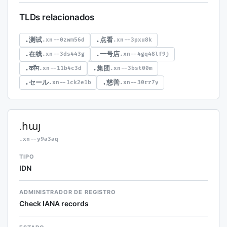
TLDs relacionados
.测试
.点看
.xn--0zwm56d
.xn--3pxu8k
.在线
.一号店
.xn--3ds443g
.xn--4gq48lf9j
.कॉम
.集团
.xn--11b4c3d
.xn--3bst00m
.セール
.慈善
.xn--1ck2e1b
.xn--30rr7y
.հայ
.xn--y9a3aq
TIPO
IDN
ADMINISTRADOR DE REGISTRO
Check IANA records