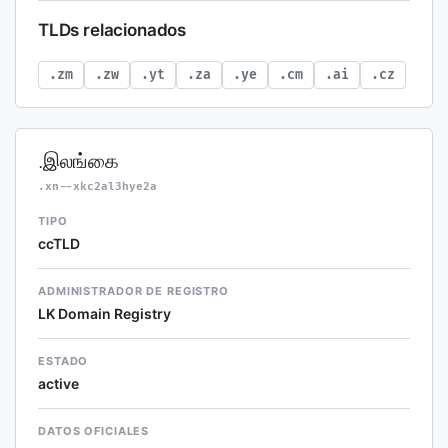
TLDs relacionados
.zm
.zw
.yt
.za
.ye
.cm
.ai
.cz
.இலங்கை
.xn--xkc2al3hye2a
TIPO
ccTLD
ADMINISTRADOR DE REGISTRO
LK Domain Registry
ESTADO
active
DATOS OFICIALES