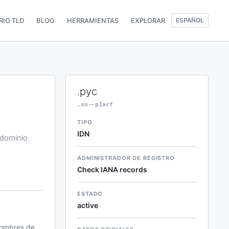
RIO TLD
BLOG
HERRAMIENTAS
EXPLORAR
ESPAÑOL
.рус
.xn--p1acf
TIPO
IDN
 dominio.
ADMINISTRADOR DE REGISTRO
Check IANA records
ESTADO
active
 nombres de