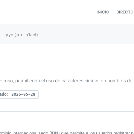
INICIO
DIRECTO
.рус (.xn--p1acf)
e ruso, permitiendo el uso de caracteres cirílicos en nombres de
ado: 2026-05-28
minio internacionalizado (IDN) que permite a los usuarios registrar