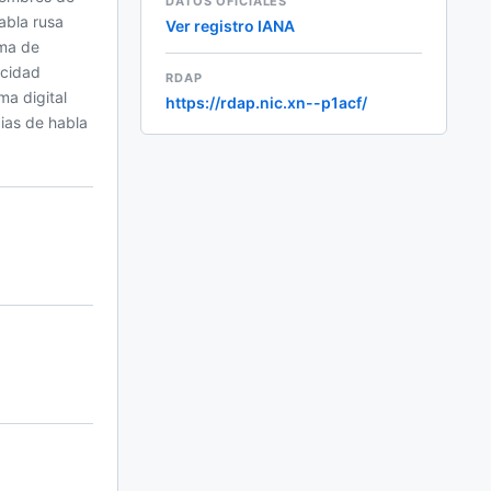
DATOS OFICIALES
abla rusa
Ver registro IANA
ama de
acidad
RDAP
ma digital
https://rdap.nic.xn--p1acf/
ias de habla