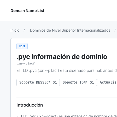
Domain Name List
Inicio
Dominios de Nivel Superior Internacionalizados
IDN
.рус
información de dominio
.xn--p1acf
El TLD .рус (.xn--p1acf) está diseñado para hablantes d
Soporte DNSSEC: Sí
Soporte IDN: Sí
Actualiz
Introducción
El TLD .рус (.xn--p1acf) es una extensión de nombre de do