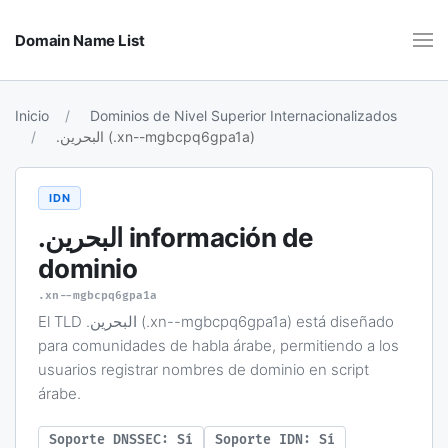
Domain Name List
Inicio
Dominios de Nivel Superior Internacionalizados
.البحرين (.xn--mgbcpq6gpa1a)
IDN
.البحرين
información de
dominio
.xn--mgbcpq6gpa1a
El TLD .البحرين (.xn--mgbcpq6gpa1a) está diseñado
para comunidades de habla árabe, permitiendo a los
usuarios registrar nombres de dominio en script
árabe.
Soporte DNSSEC: Sí
Soporte IDN: Sí