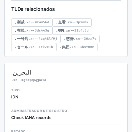
TLDs relacionados
.测试
.点看
.xn--0zwm56d
.xn--3pxu8k
.在线
.कॉम
.xn--3ds443g
.xn--11b4c3d
.一号店
.慈善
.xn--4gq48lf9j
.xn--30rr7y
.セール
.集团
.xn--1ck2e1b
.xn--3bst00m
.البحرين
.xn--mgbcpq6gpa1a
TIPO
IDN
ADMINISTRADOR DE REGISTRO
Check IANA records
ESTADO