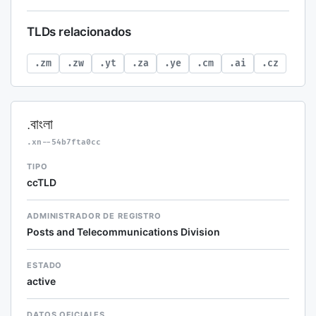
TLDs relacionados
.zm
.zw
.yt
.za
.ye
.cm
.ai
.cz
.বাংলা
.xn--54b7fta0cc
TIPO
ccTLD
ADMINISTRADOR DE REGISTRO
Posts and Telecommunications Division
ESTADO
active
DATOS OFICIALES