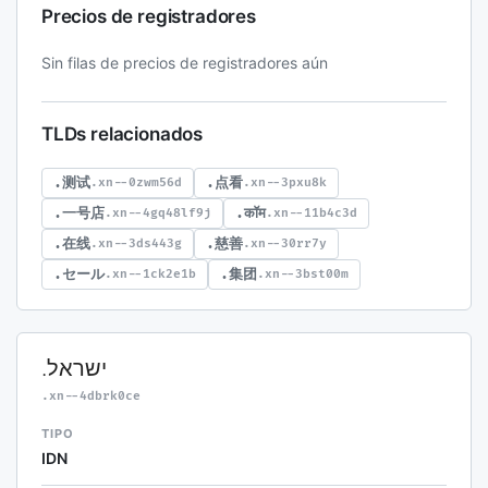
Precios de registradores
Sin filas de precios de registradores aún
TLDs relacionados
.测试
.点看
.xn--0zwm56d
.xn--3pxu8k
.一号店
.कॉम
.xn--4gq48lf9j
.xn--11b4c3d
.在线
.慈善
.xn--3ds443g
.xn--30rr7y
.セール
.集团
.xn--1ck2e1b
.xn--3bst00m
.ישראל
.xn--4dbrk0ce
TIPO
IDN