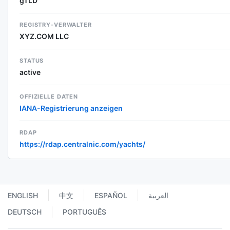
gTLD
REGISTRY-VERWALTER
XYZ.COM LLC
STATUS
active
OFFIZIELLE DATEN
IANA-Registrierung anzeigen
RDAP
https://rdap.centralnic.com/yachts/
ENGLISH
中文
ESPAÑOL
العربية
DEUTSCH
PORTUGUÊS