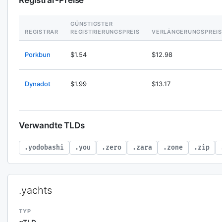
Registrar-Preise
GÜNSTIGSTER
REGISTRAR
REGISTRIERUNGSPREIS
VERLÄNGERUNGSPREIS
Porkbun
$1.54
$12.98
Dynadot
$1.99
$13.17
Verwandte TLDs
.yodobashi
.you
.zero
.zara
.zone
.zip
.yachts
TYP