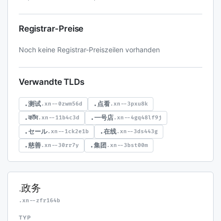
Registrar-Preise
Noch keine Registrar-Preiszeilen vorhanden
Verwandte TLDs
.测试
.点看
.xn--0zwm56d
.xn--3pxu8k
.कॉम
.一号店
.xn--11b4c3d
.xn--4gq48lf9j
.セール
.在线
.xn--1ck2e1b
.xn--3ds443g
.慈善
.集团
.xn--30rr7y
.xn--3bst00m
.政务
.xn--zfr164b
TYP