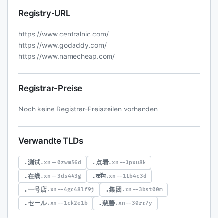
Registry-URL
https://www.centralnic.com/
https://www.godaddy.com/
https://www.namecheap.com/
Registrar-Preise
Noch keine Registrar-Preiszeilen vorhanden
Verwandte TLDs
.测试
.点看
.xn--0zwm56d
.xn--3pxu8k
.在线
.कॉम
.xn--3ds443g
.xn--11b4c3d
.一号店
.集团
.xn--4gq48lf9j
.xn--3bst00m
.セール
.慈善
.xn--1ck2e1b
.xn--30rr7y