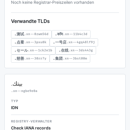
Noch keine Registrar-Preiszeilen vorhanden
Verwandte TLDs
.测试
.कॉम
.xn--0zwm56d
.xn--11b4c3d
.点看
.一号店
.xn--3pxu8k
.xn--4gq48lf9j
.セール
.在线
.xn--1ck2e1b
.xn--3ds443g
.慈善
.集团
.xn--30rr7y
.xn--3bst00m
.بيتك
.xn--ngbe9e0a
TYP
IDN
REGISTRY-VERWALTER
Check IANA records