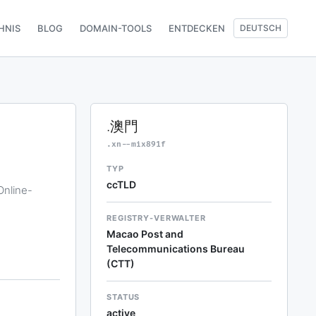
HNIS
BLOG
DOMAIN-TOOLS
ENTDECKEN
DEUTSCH
.澳門
.xn--mix891f
TYP
ccTLD
Online-
REGISTRY-VERWALTER
Macao Post and
Telecommunications Bureau
(CTT)
STATUS
active