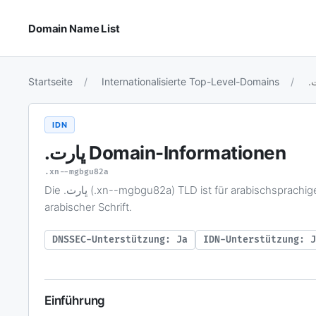
Domain Name List
Startseite
Internationalisierte Top-Level-Domains
IDN
.ڀارت
Domain-Informationen
.xn--mgbgu82a
Die .ڀارت (.xn--mgbgu82a) TLD ist für arabischsprachige Nutzer konzipiert und ermöglicht die Registrierung von Domainnamen in
arabischer Schrift.
DNSSEC-Unterstützung: Ja
IDN-Unterstützung: J
Einführung