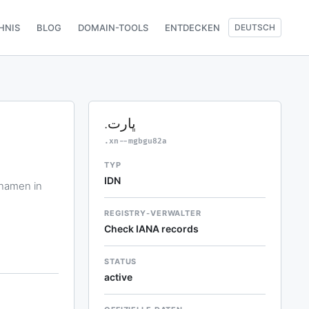
HNIS
BLOG
DOMAIN-TOOLS
ENTDECKEN
DEUTSCH
.ڀارت
.xn--mgbgu82a
TYP
IDN
REGISTRY-VERWALTER
Check IANA records
STATUS
active