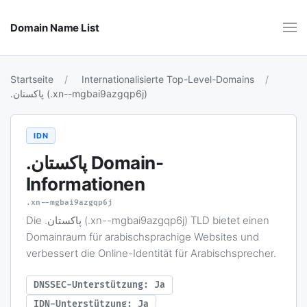
Domain Name List
Startseite
Internationalisierte Top-Level-Domains
.پاکستان (.xn--mgbai9azgqp6j)
IDN
.پاکستان
Domain-
Informationen
.xn--mgbai9azgqp6j
Die .پاکستان (.xn--mgbai9azgqp6j) TLD bietet einen
Domainraum für arabischsprachige Websites und
verbessert die Online-Identität für Arabischsprecher.
DNSSEC-Unterstützung: Ja
IDN-Unterstützung: Ja