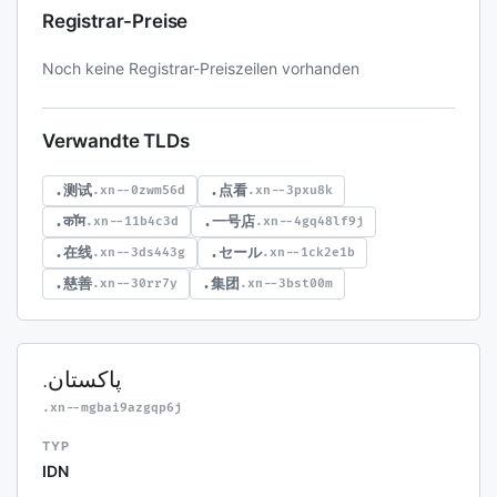
Registrar-Preise
Noch keine Registrar-Preiszeilen vorhanden
Verwandte TLDs
.测试
.点看
.xn--0zwm56d
.xn--3pxu8k
.कॉम
.一号店
.xn--11b4c3d
.xn--4gq48lf9j
.在线
.セール
.xn--3ds443g
.xn--1ck2e1b
.慈善
.集团
.xn--30rr7y
.xn--3bst00m
.پاکستان
.xn--mgbai9azgqp6j
TYP
IDN