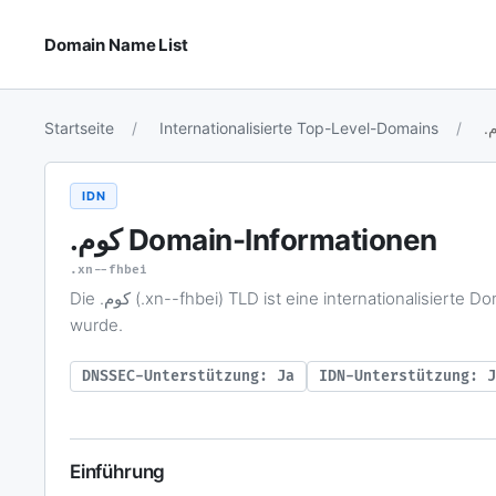
Domain Name List
Startseite
Internationalisierte Top-Level-Domains
IDN
.كوم
Domain-Informationen
.xn--fhbei
Die .كوم (.xn--fhbei) TLD ist eine internationalisierte Domainnamen-Erweiterung, die für chinesischsprachige Benutzer konzipiert
wurde.
DNSSEC-Unterstützung: Ja
IDN-Unterstützung: J
Einführung