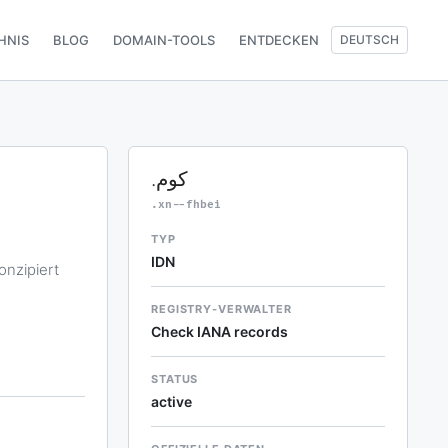
HNIS
BLOG
DOMAIN-TOOLS
ENTDECKEN
DEUTSCH
.كوم
.xn--fhbei
TYP
IDN
REGISTRY-VERWALTER
Check IANA records
STATUS
active