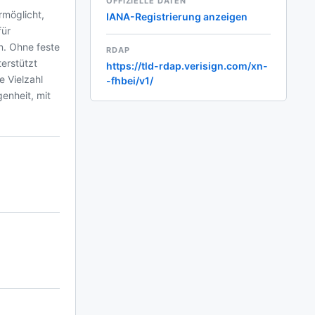
OFFIZIELLE DATEN
IANA-Registrierung anzeigen
für
n. Ohne feste
RDAP
erstützt
https://tld-rdap.verisign.com/xn-
e Vielzahl
-fhbei/v1/