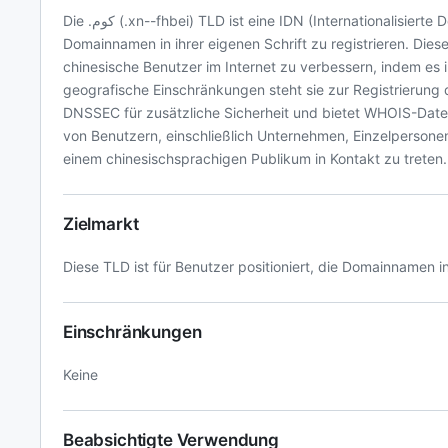
Die .كوم (.xn--fhbei) TLD ist eine IDN (Internationalisierte Domainnamen)-Erweiterung, die es chinesischsprachigen Benutzern ermöglicht,
Domainnamen in ihrer eigenen Schrift zu registrieren. Diese
chinesische Benutzer im Internet zu verbessern, indem es i
geografische Einschränkungen steht sie zur Registrierung 
DNSSEC für zusätzliche Sicherheit und bietet WHOIS-Datens
von Benutzern, einschließlich Unternehmen, Einzelpersonen und Inhaltsanbietern, bietet .كوم 
einem chinesischsprachigen Publikum in Kontakt zu treten.
Zielmarkt
Diese TLD ist für Benutzer positioniert, die Domainnamen i
Einschränkungen
Keine
Beabsichtigte Verwendung