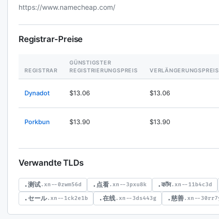
https://www.namecheap.com/
Registrar-Preise
GÜNSTIGSTER
REGISTRAR
REGISTRIERUNGSPREIS
VERLÄNGERUNGSPREIS
Dynadot
$13.06
$13.06
Porkbun
$13.90
$13.90
Verwandte TLDs
.测试
.点看
.कॉम
.xn--0zwm56d
.xn--3pxu8k
.xn--11b4c3d
.セール
.在线
.慈善
.xn--1ck2e1b
.xn--3ds443g
.xn--30rr7